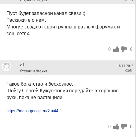
Старожил форума
02:17
Пуст будет запасной канал связи.:)
Раскажите о нем.
Многие создают свои группы в разных форумах и
соц. сетях.
0
0
q1
18.11.2013
Старожил форума
03:54
Такое богатство и бесхозное.
Шойгу Сергей Кужугетович передайте в хорошие
руки, пока не растащили.
https://maps.google.ru/?ll=44. ...
0
0