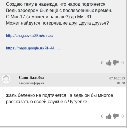
Создаю тему в надежде, что народ подтянется.
Ведь аэродром был ещё с послевоенных времён.
С Миг-17 (а может и раньше?) до Миг-31.
Может найдутся потерявшие друг друга друзья?
http://chuguevka09.ru/о-нас/
https://maps.google.ru/?ll=44. ...
0
0
Саня Бальбоа
07.10.2013
Старожил форума
01:20
жаль беленко не подтянется , а ведь он бы многое
рассказать о своей службе в Чугуевке
0
0