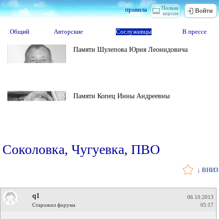
Полная
правила
Войти
версия
Общий
Авторские
Сослуживцы
В прессе
Памяти Шулепова Юрия Леонидовича
Памяти Копец Инны Андреевны
Соколовка, Чугуевка, ПВО
↓ ВНИЗ
q1
06.10.2013
Старожил форума
05:17