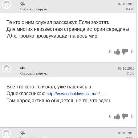
q1
07.10.2013
Старожил форума
03:05
Те кто с ним служил расскажут. Если захотят.
Для многих неизвестная страница истории середины
70-х, громко прозвучавшая на весь мир.
0
0
sts
08.10.2013
Старожил форума
11:43
Все кто кого-то искал, уже нашлись в
Одноклассниках:
http://www.odnoklassniki.ru/#/ ...
Там народ активно общается, не то, что здесь.
0
0
q1
09.10.2013