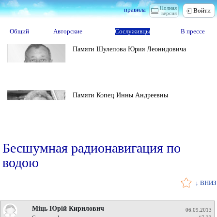
Полная
правила
Войти
версия
Общий
Авторские
Сослуживцы
В прессе
Памяти Шулепова Юрия Леонидовича
Памяти Копец Инны Андреевны
Бесшумная радионавигация по
водою
↓ ВНИЗ
Міць Юрій Кирилович
06.09.2013