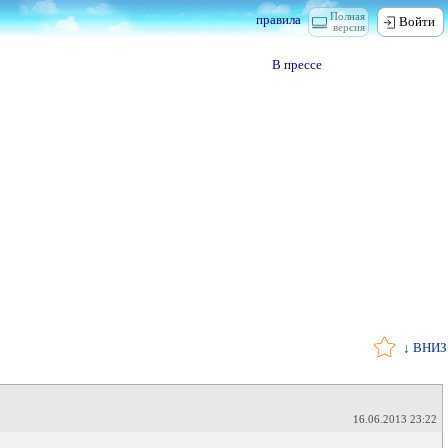
Полная
правила
Войти
версия
В прессе
↓ ВНИЗ
16.06.2013 23:22