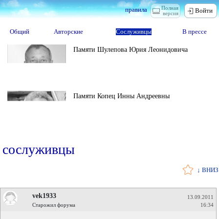
Полная
правила
Войти
версия
Общий
Авторские
Сослуживцы
В прессе
Памяти Шулепова Юрия Леонидовича
Памяти Копец Инны Андреевны
сослуживцы
↓ ВНИЗ
vek1933
13.09.2011
Старожил форума
16:34