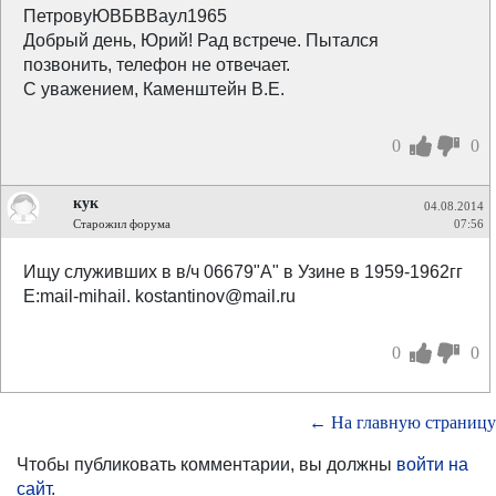
ПетровуЮВБВВаул1965
Добрый день, Юрий! Рад встрече. Пытался
позвонить, телефон не отвечает.
С уважением, Каменштейн В.Е.
0
0
кук
04.08.2014
Старожил форума
07:56
Ищу служивших в в/ч 06679"А" в Узине в 1959-1962гг
E:mail-mihail. kostantinov@mail.ru
0
0
← На главную страницу
Чтобы публиковать комментарии, вы должны
войти на
сайт
.