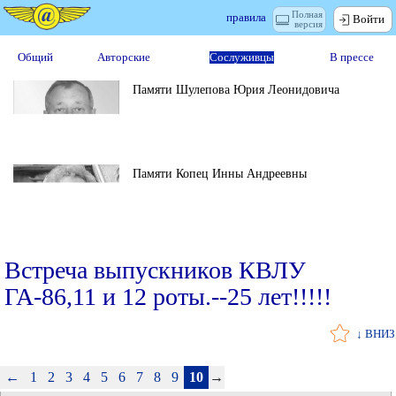
Полная
правила
Войти
версия
Общий
Авторские
Сослуживцы
В прессе
Памяти Шулепова Юрия Леонидовича
Памяти Копец Инны Андреевны
Встреча выпускников КВЛУ
ГА-86,11 и 12 роты.--25 лет!!!!!
↓ ВНИЗ
←
1
2
3
4
5
6
7
8
9
10
→