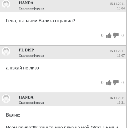
HANDA
15.11.2011
Старожил форума
13:04
Гена, ты зачем Валика отравил?
0
0
FL DISP
15.11.2011
Старожил форума
18:07
а нэхай не лизэ
0
0
HANDA
16.11.2011
Старожил форума
19:31
Валик:
Всем привет!!!Скиньте мне плиз на мой @mail, имя и