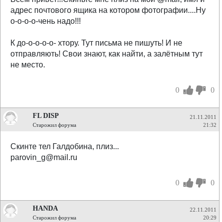
адрес почтового ящика на котором фотографии....Ну
о-о-о-о-чень надо!!!
К до-о-о-о-о- хтору. Тут письма не пишуть! И не
отправляють! Свои знают, как найти, а залётным тут
не место.
0
0
FL DISP
21.11.2011
Старожил форума
21:32
Cкинте тел Галдобина, плиз...
parovin_g@mail.ru
0
0
HANDA
22.11.2011
Старожил форума
20:29