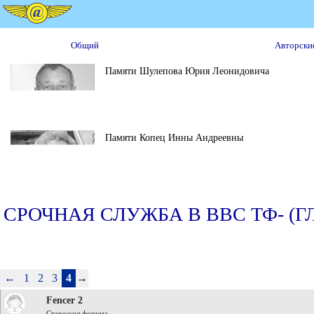
Общий
Авторски
Памяти Шулепова Юрия Леонидовича
Памяти Копец Инны Андреевны
СРОЧНАЯ СЛУЖБА В ВВС ТФ- (
←
1
2
3
4
→
Fencer 2
Старожил форума