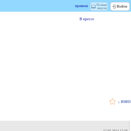
Полная
правила
Войти
версия
В прессе
↓ ВНИЗ
17.05.2014 12:56