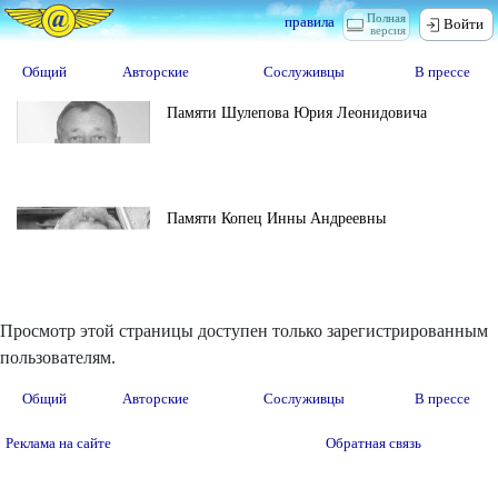
Полная
правила
Войти
версия
Общий
Авторские
Сослуживцы
В прессе
Памяти Шулепова Юрия Леонидовича
Памяти Копец Инны Андреевны
Просмотр этой страницы доступен только зарегистрированным
пользователям.
Общий
Авторские
Сослуживцы
В прессе
Реклама на сайте
Обратная связь