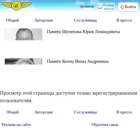
Полная
правила
Войти
версия
Общий
Авторские
Сослуживцы
В прессе
Памяти Шулепова Юрия Леонидовича
Памяти Копец Инны Андреевны
Просмотр этой страницы доступен только зарегистрированным
пользователям.
Общий
Авторские
Сослуживцы
В прессе
Реклама на сайте
Обратная связь