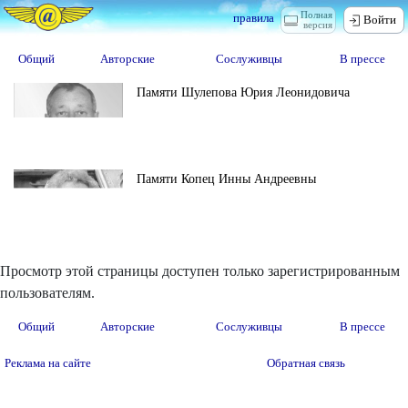
Полная
правила
Войти
версия
Общий
Авторские
Сослуживцы
В прессе
Памяти Шулепова Юрия Леонидовича
Памяти Копец Инны Андреевны
Просмотр этой страницы доступен только зарегистрированным
пользователям.
Общий
Авторские
Сослуживцы
В прессе
Реклама на сайте
Обратная связь