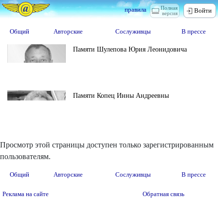
Полная
правила
Войти
версия
Общий
Авторские
Сослуживцы
В прессе
Памяти Шулепова Юрия Леонидовича
Памяти Копец Инны Андреевны
Просмотр этой страницы доступен только зарегистрированным
пользователям.
Общий
Авторские
Сослуживцы
В прессе
Реклама на сайте
Обратная связь