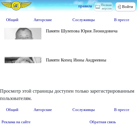
Полная
правила
Войти
версия
Общий
Авторские
Сослуживцы
В прессе
Памяти Шулепова Юрия Леонидовича
Памяти Копец Инны Андреевны
Просмотр этой страницы доступен только зарегистрированным
пользователям.
Общий
Авторские
Сослуживцы
В прессе
Реклама на сайте
Обратная связь