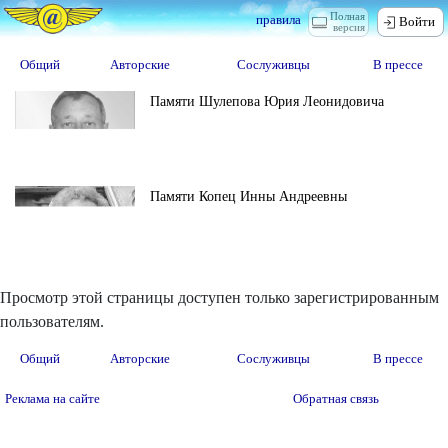
Полная
правила
Войти
версия
Общий
Авторские
Сослуживцы
В прессе
Памяти Шулепова Юрия Леонидовича
Памяти Копец Инны Андреевны
Просмотр этой страницы доступен только зарегистрированным
пользователям.
Общий
Авторские
Сослуживцы
В прессе
Реклама на сайте
Обратная связь