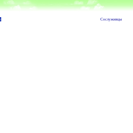
е
Сослуживцы