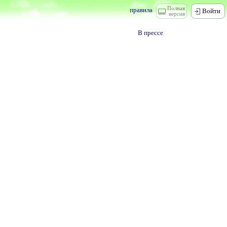
Полная
правила
Войти
версия
В прессе