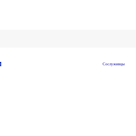
е
Сослуживцы