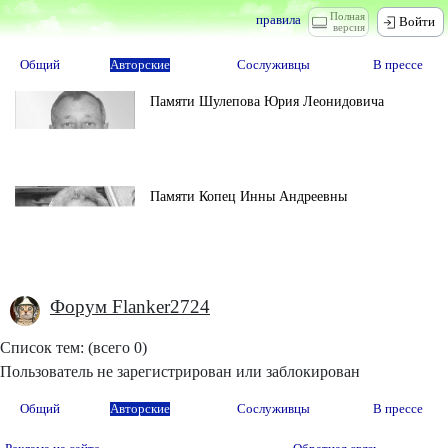
Полная
правила
Войти
версия
Общий
Авторские
Сослуживцы
В прессе
Памяти Шулепова Юрия Леонидовича
Памяти Копец Инны Андреевны
Форум Flanker2724
Список тем: (всего 0)
Пользователь не зарегистрирован или заблокирован
Общий
Авторские
Сослуживцы
В прессе