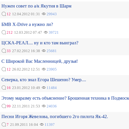
Нужен совет по а/к Якутия в Шарм
12
12.04.2012 01:31
29943
БМВ Х-Drive а нужно ли?
212
12.03.2012 07:47
39721
ЦСКА-РЕАЛ.... ну и кто там выиграл?
33
27.02.2012 16:38
25681
С Широкой Вас Масленницей, друзья!
12
26.02.2012 12:51
23905
Северка, кто знал Егора Шешеню? Умер....
16
23.01.2012 10:49
11484
Этому маразму есть объяснение? Брошенная техника в Подмоск
99
22.11.2011 21:53
24036
Песни Игоря Жевелова, погибшего 2го пилота Як-42.
7
21.09.2011 16:04
11397