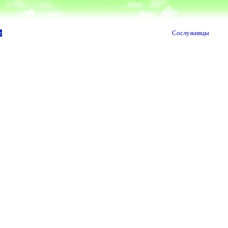
е
Сослуживцы