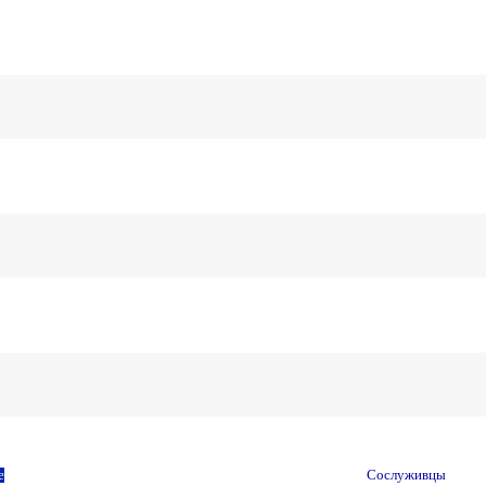
е
Сослуживцы