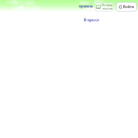
Полная
правила
Войти
версия
В прессе