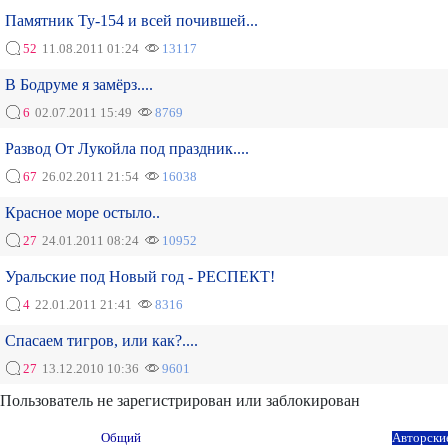
Памятник Ту-154 и всей почившей...
52
11.08.2011 01:24
13117
В Бодруме я замёрз....
6
02.07.2011 15:49
8769
Развод От Лукойла под праздник....
67
26.02.2011 21:54
16038
Красное море остыло..
27
24.01.2011 08:24
10952
Уральские под Новый год - РЕСПЕКТ!
4
22.01.2011 21:41
8316
Спасаем тигров, или как?....
27
13.12.2010 10:36
9601
Пользователь не зарегистрирован или заблокирован
Общий
Авторски