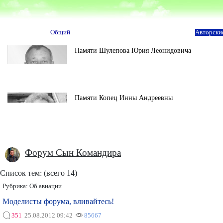
Общий
Авторски
Памяти Шулепова Юрия Леонидовича
Памяти Копец Инны Андреевны
Форум Сын Командира
Список тем: (всего 14)
Рубрика:
Об авиации
Моделисты форума, вливайтесь!
351
25.08.2012 09:42
85667