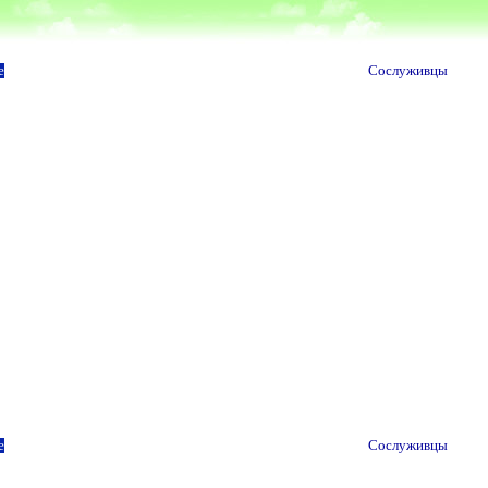
е
Сослуживцы
е
Сослуживцы