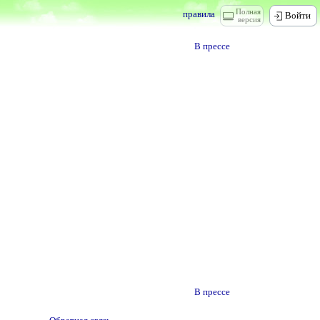
Полная
правила
Войти
версия
В прессе
В прессе