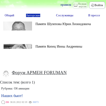
Полная
правила
Войти
версия
Общий
Авторские
Сослуживцы
В прессе
Памяти Шулепова Юрия Леонидовича
Памяти Копец Инны Андреевны
Форум AРМЕН FORUMAN
Список тем: (всего 1)
Рубрика:
Об авиации
Наших бьют!
206
30.01.2012 02:19
30073