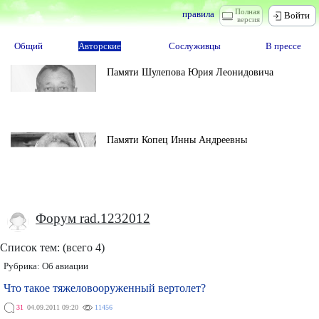
Полная
правила
Войти
версия
Общий
Авторские
Сослуживцы
В прессе
Памяти Шулепова Юрия Леонидовича
Памяти Копец Инны Андреевны
Форум rad.1232012
Список тем: (всего 4)
Рубрика:
Об авиации
Что такое тяжеловооруженный вертолет?
31
04.09.2011 09:20
11456