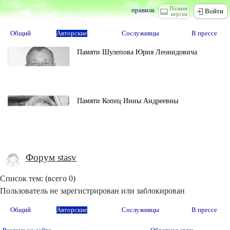
Полная
правила
Войти
версия
Общий
Авторские
Сослуживцы
В прессе
Памяти Шулепова Юрия Леонидовича
Памяти Копец Инны Андреевны
Форум stasv
Список тем: (всего 0)
Пользователь не зарегистрирован или заблокирован
Общий
Авторские
Сослуживцы
В прессе