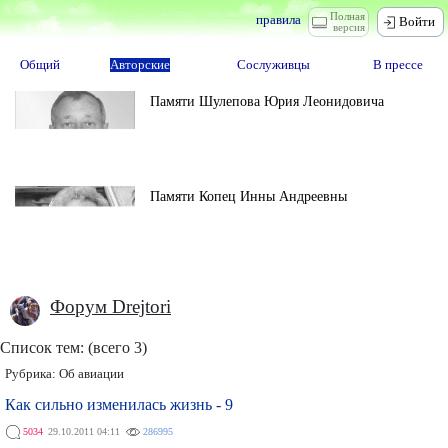
Полная
правила
Войти
версия
Общий
Авторские
Сослуживцы
В прессе
Памяти Шулепова Юрия Леонидовича
Памяти Копец Инны Андреевны
Форум Drejtori
Список тем: (всего 3)
Рубрика:
Об авиации
Как сильно изменилась жизнь - 9
5034
29.10.2011 04:11
286995