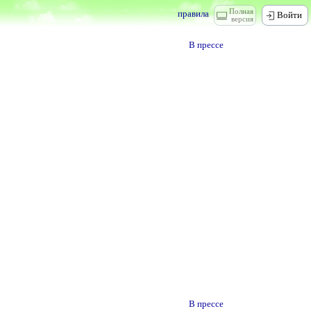
Полная
правила
Войти
версия
В прессе
В прессе