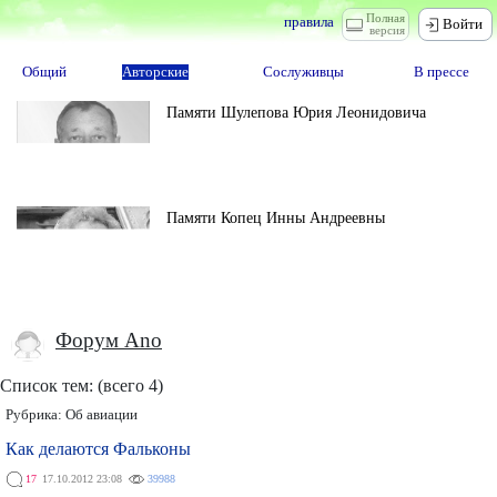
Полная
правила
Войти
версия
Общий
Авторские
Сослуживцы
В прессе
Памяти Шулепова Юрия Леонидовича
Памяти Копец Инны Андреевны
Форум Ano
Список тем: (всего 4)
Рубрика:
Об авиации
Как делаются Фальконы
17
17.10.2012 23:08
39988