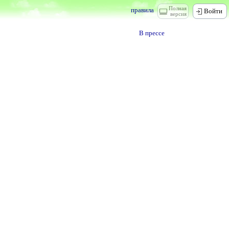
Полная
правила
Войти
версия
В прессе