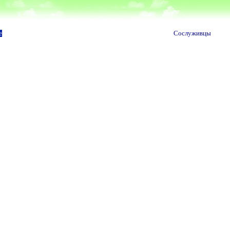
е
Сослуживцы