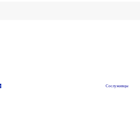
е
Сослуживцы