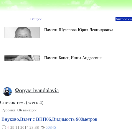
Общий
Авторски
Памяти Шулепова Юрия Леонидовича
Памяти Копец Инны Андреевны
Форум ivandalavia
Список тем: (всего 4)
Рубрика:
Об авиации
Внуково,Взлет с ВПП06,Видимость-900метров
4
29.11.2014 23:38
50345