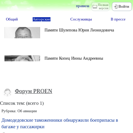
Полная
правила
Войти
версия
Общий
Авторские
Сослуживцы
В прессе
Памяти Шулепова Юрия Леонидовича
Памяти Копец Инны Андреевны
Форум PROEN
Список тем: (всего 1)
Рубрика:
Об авиации
Домодедовские таможенники обнаружили боеприпасы в
багаже у пассажирки