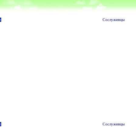
е
Сослуживцы
е
Сослуживцы