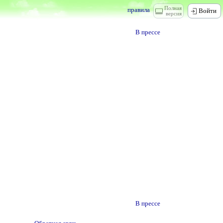
Полная
правила
Войти
версия
В прессе
В прессе