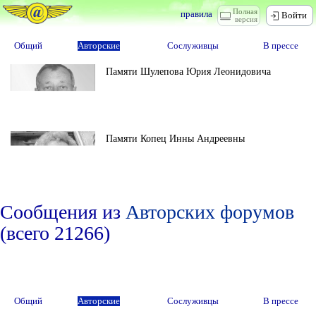
Полная
правила
Войти
версия
Общий
Авторские
Сослуживцы
В прессе
Памяти Шулепова Юрия Леонидовича
Памяти Копец Инны Андреевны
Сообщения из
Авторских форумов
(всего 21266)
Общий
Авторские
Сослуживцы
В прессе