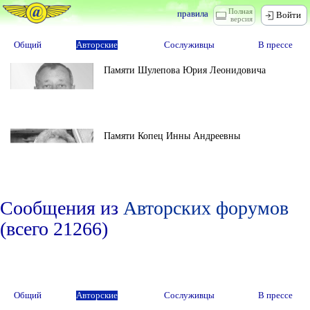
Полная
правила
Войти
версия
Общий
Авторские
Сослуживцы
В прессе
Памяти Шулепова Юрия Леонидовича
Памяти Копец Инны Андреевны
Сообщения из
Авторских форумов
(всего 21266)
Общий
Авторские
Сослуживцы
В прессе