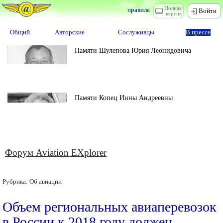
Полная
правила
Войти
версия
Общий
Авторские
Сослуживцы
В прессе
Памяти Шулепова Юрия Леонидовича
Памяти Копец Инны Андреевны
Форум Aviation EXplorer
Рубрика:
Об авиации
Объем региональных авиаперевозок
в России к 2018 году должен