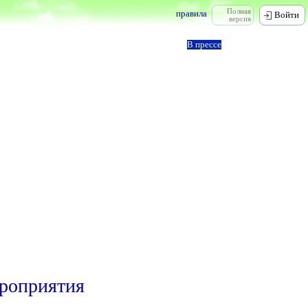
Полная
правила
Войти
версия
В прессе
ероприятия