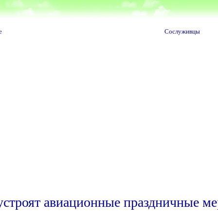
е
Сослуживцы
устроят авиационные праздничные м