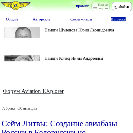
Полная
правила
Войти
версия
Общий
Авторские
Сослуживцы
В прессе
Памяти Шулепова Юрия Леонидовича
Памяти Копец Инны Андреевны
Форум Aviation EXplorer
Рубрика:
Об авиации
Сейм Литвы: Создание авиабазы
России в Белоруссии не