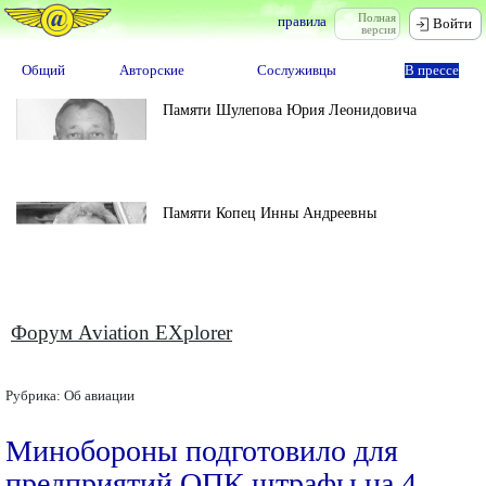
Полная
правила
Войти
версия
Общий
Авторские
Сослуживцы
В прессе
Памяти Шулепова Юрия Леонидовича
Памяти Копец Инны Андреевны
Форум Aviation EXplorer
Рубрика:
Об авиации
Минобороны подготовило для
предприятий ОПК штрафы на 4