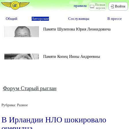
Полная
правила
Войти
версия
Общий
Авторские
Сослуживцы
В прессе
Памяти Шулепова Юрия Леонидовича
Памяти Копец Инны Андреевны
Форум Старый рыглан
Рубрика:
Разное
В Ирландии НЛО шокировало
очевидца