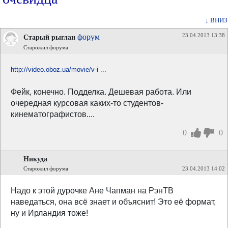
↓ ВНИЗ
23.04.2013 13:38
форум
Старый рыглан
Старожил форума
http://video.oboz.ua/movie/v-i ...
Фейк, конечно. Подделка. Дешевая работа. Или
очередная курсовая каких-то студентов-
кинематографистов....
0
0
Никуда
Старожил форума
23.04.2013 14:02
Надо к этой дурочке Ане Чапман на РэнТВ
наведаться, она всё знает и объяснит! Это её формат,
ну и Ирландия тоже!