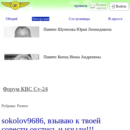
Полная
правила
Войти
версия
Общий
Авторские
Сослуживцы
В прессе
Памяти Шулепова Юрия Леонидовича
Памяти Копец Инны Андреевны
Форум КВС Су-24
Рубрика:
Разное
sokolov9686, взываю к твоей
совести,окстись и изыди!!!