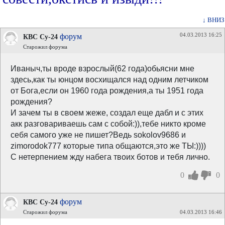
↓ ВНИЗ
04.03.2013 16:25
форум
КВС Су-24
Старожил форума
Иваныч,ты вроде взрослый(62 года)обьясни мне
здесь,как ты юнцом восхищался над одним летчиком
от Бога,если он 1960 года рождения,а ты 1951 года
рождения?
И зачем ты в своем жеже, создал еще дабл и с этих
акк разговариваешь сам с собой:)),тебе никто кроме
себя самого уже не пишет?Ведь sokolov9686 и
zimorodok777 которые типа общаются,это же ТЫ:))))
С нетерпением жду набега твоих ботов и тебя лично.
0
0
форум
КВС Су-24
Старожил форума
04.03.2013 16:46