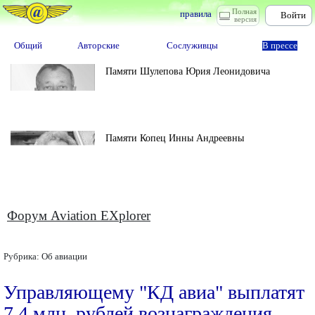
Полная
правила
Войти
версия
Общий
Авторские
Сослуживцы
В прессе
Памяти Шулепова Юрия Леонидовича
Памяти Копец Инны Андреевны
Форум Aviation EXplorer
Рубрика:
Об авиации
Управляющему "КД авиа" выплатят
7,4 млн. рублей вознаграждения