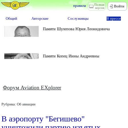
Полная
правила
Войти
версия
Общий
Авторские
Сослуживцы
В прессе
Памяти Шулепова Юрия Леонидовича
Памяти Копец Инны Андреевны
Форум Aviation EXplorer
Рубрика:
Об авиации
В аэропорту "Бегишево"
уничтожили партию изъятых