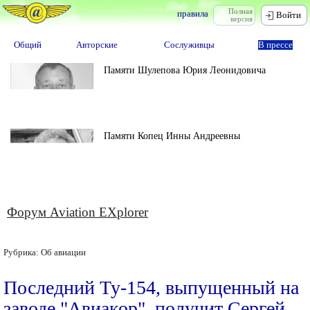
Полная
правила
Войти
версия
Общий
Авторские
Сослуживцы
В прессе
Памяти Шулепова Юрия Леонидовича
Памяти Копец Инны Андреевны
Форум Aviation EXplorer
Рубрика:
Об авиации
Последний Ту-154, выпущенный на
заводе "Авиакор", получит Сергей