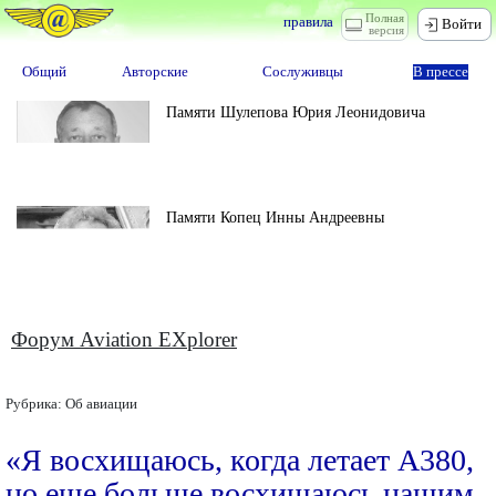
Полная
правила
Войти
версия
Общий
Авторские
Сослуживцы
В прессе
Памяти Шулепова Юрия Леонидовича
Памяти Копец Инны Андреевны
Форум Aviation EXplorer
Рубрика:
Об авиации
«Я восхищаюсь, когда летает А380,
но еще больше восхищаюсь нашим