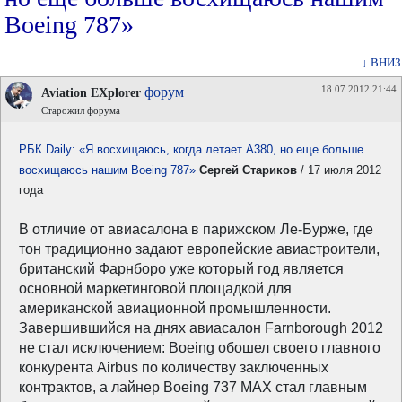
Boeing 787»
↓ ВНИЗ
18.07.2012 21:44
форум
Aviation EXplorer
Старожил форума
РБК Daily: «Я восхищаюсь, когда летает А380, но еще больше
восхищаюсь нашим Boeing 787»
Сергей Стариков
/ 17 июля 2012
года
В отличие от авиасалона в парижском Ле-Бурже, где
тон традиционно задают европейские авиастроители,
британский Фарнборо уже который год является
основной маркетинговой площадкой для
американской авиационной промышленности.
Завершившийся на днях авиасалон Farnborough 2012
не стал исключением: Boeing обошел своего главного
конкурента Airbus по количеству заключенных
контрактов, а лайнер Boeing 737 MAX стал главным