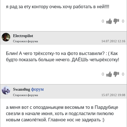
я рад за ету контору очень хочу работать в ней!!!!
0
0
Electropilot
Старожил форума
14.07.2012 12:16
Блин! А чего трёхсотку-то на фото выставили? : ( Как
будто показать больше нечего. ДАЁШЬ четырёхсотку!
0
0
форум
Swans0ng
Старожил форума
15.07.2012 19:08
а меня вот с опозданьицем весомым то в Пардубице
свезли в начале июня, хоть и подсластили пилюлю
новым самолёткой. Главное нос не задирать :)