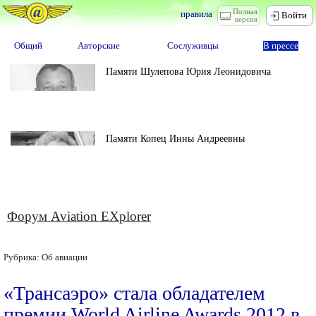
Полная
правила
Войти
версия
Общий
Авторские
Сослуживцы
В прессе
Памяти Шулепова Юрия Леонидовича
Памяти Копец Инны Андреевны
Форум Aviation EXplorer
Рубрика:
Об авиации
«Трансаэро» стала обладателем
премии World Airline Awards 2012 в