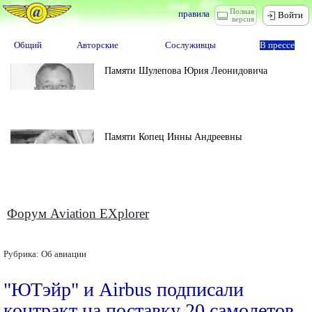
Полная
правила
Войти
версия
Общий
Авторские
Сослуживцы
В прессе
Памяти Шулепова Юрия Леонидовича
Памяти Копец Инны Андреевны
Форум Aviation EXplorer
Рубрика:
Об авиации
"ЮТэйр" и Airbus подписали
контракт на поставку 20 самолетов