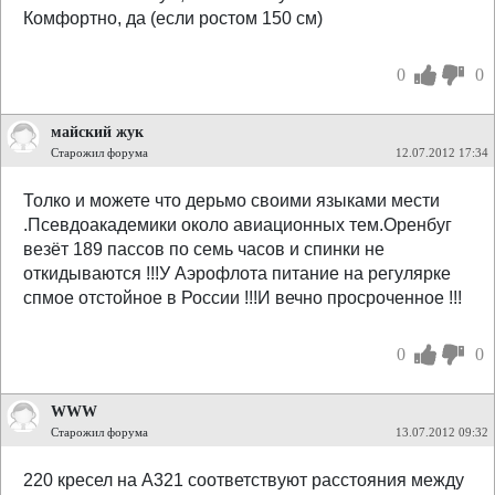
Комфортно, да (если ростом 150 см)
0
0
майский жук
Старожил форума
12.07.2012 17:34
Толко и можете что дерьмо своими языками мести
.Псевдоакадемики около авиационных тем.Оренбуг
везёт 189 пассов по семь часов и спинки не
откидываются !!!У Аэрофлота питание на регулярке
спмое отстойное в России !!!И вечно просроченное !!!
0
0
WWW
Старожил форума
13.07.2012 09:32
220 кресел на А321 соответствуют расстояния между