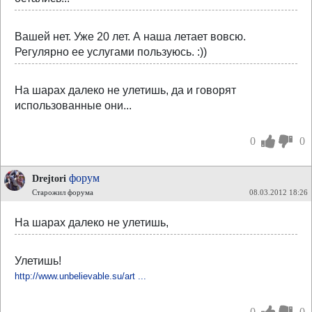
Вашей нет. Уже 20 лет. А наша летает вовсю.
Регулярно ее услугами пользуюсь. :))
На шарах далеко не улетишь, да и говорят
использованные они...
0
0
форум
Drejtori
Старожил форума
08.03.2012 18:26
На шарах далеко не улетишь,
Улетишь!
http://www.unbelievable.su/art ...
0
0