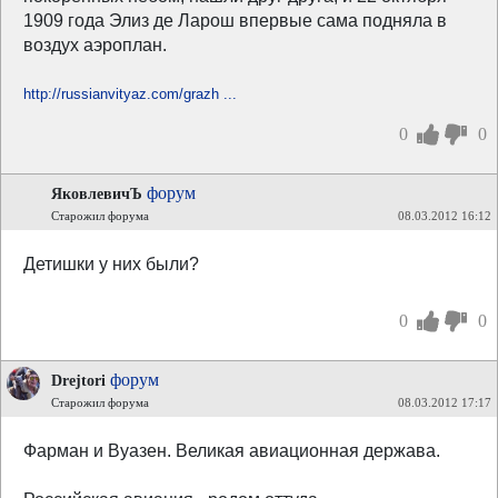
1909 года Элиз де Ларош впервые сама подняла в
воздух аэроплан.
http://russianvityaz.com/grazh ...
0
0
форум
ЯковлевичЪ
Старожил форума
08.03.2012 16:12
Детишки у них были?
0
0
форум
Drejtori
Старожил форума
08.03.2012 17:17
Фарман и Вуазен. Великая авиационная держава.