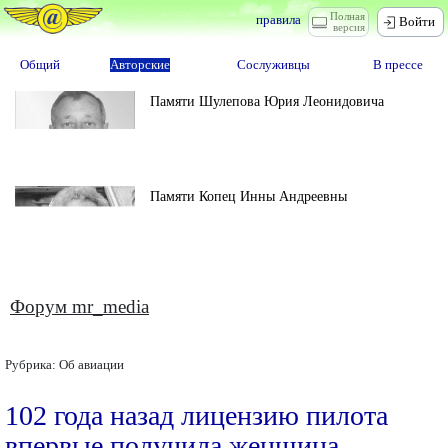
Полная
правила
Войти
версия
Общий
Авторские
Сослуживцы
В прессе
Памяти Шулепова Юрия Леонидовича
Памяти Копец Инны Андреевны
Форум mr_media
Рубрика:
Об авиации
102 года назад лицензию пилота
впервые получила женщина