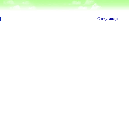
е
Сослуживцы