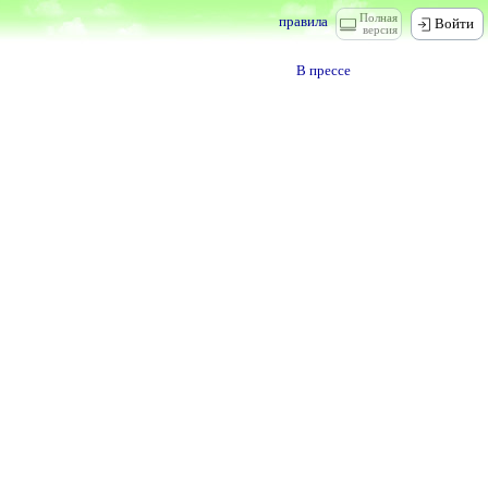
Полная
правила
Войти
версия
В прессе