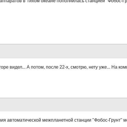
аппаратов в Тихом океане пополнилась станцией "Фобос-Гру
оре видел... А потом, после 22-х, смотрю, нету уже... На ком
ния автоматической межпланетной станции "Фобос-Грунт" м