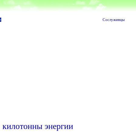
е
Сослуживцы
3 килотонны энергии