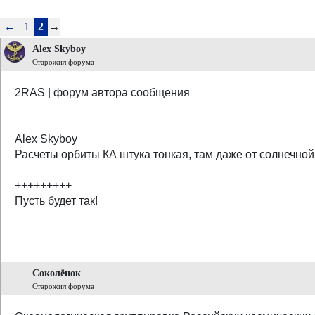
←
1
2
→
Alex Skyboy
Старожил форума
2RAS | форум автора сообщения
Alex Skyboy
Расчеты орбиты КА штука тонкая, там даже от солнечной
+++++++++
Пусть будет так!
Соколёнок
Старожил форума