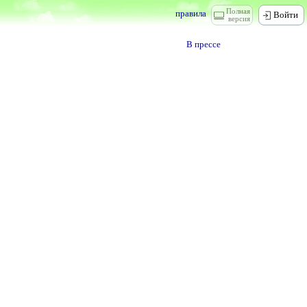
Полная
правила
Войти
версия
В прессе