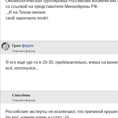
Океанологическая группировка Российских космических 
со ссылкой на представителя Минооброны РФ.
...И на Тихом океане
свой закончила полёт.
форум
Гром
Старожил форума
Я его ещё где-то в 20-30, приблизительно, вчера на монит
всё, иоппнулси...
Соколёнок
Старожил форума
Российские эксперты не исключают, что причиной круше
Ну вот: навели порчу и сглаз.:-)))