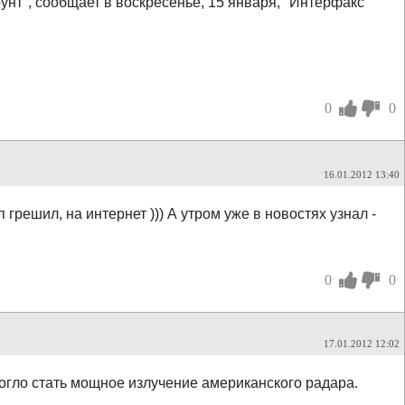
нт", сообщает в воскресенье, 15 января, "Интерфакс"
0
0
16.01.2012 13:40
п грешил, на интернет ))) А утром уже в новостях узнал -
0
0
17.01.2012 12:02
огло стать мощное излучение американского радара.