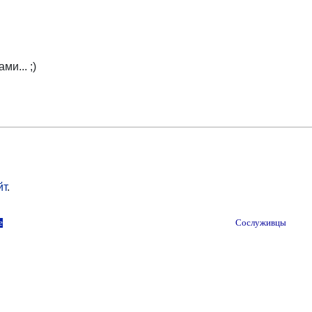
и... ;)
йт
.
е
Сослуживцы