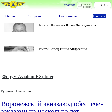
Полная
правила
Войти
версия
Общий
Авторские
Сослуживцы
В прессе
Памяти Шулепова Юрия Леонидовича
Памяти Копец Инны Андреевны
Форум Aviation EXplorer
Рубрика:
Об авиации
Воронежский авиазавод обеспечен
заказами на несколько лет