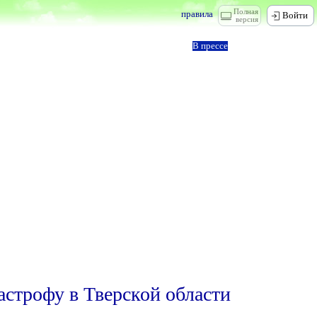
Полная
правила
Войти
версия
В прессе
астрофу в Тверской области