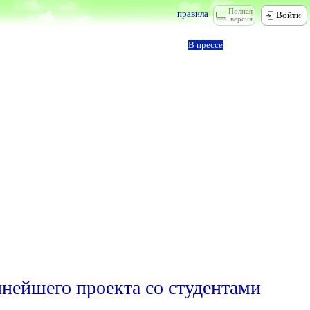
Полная
правила
Войти
версия
В прессе
пнейшего проекта со студентами