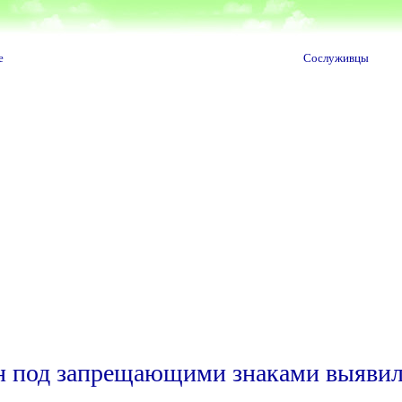
е
Сослуживцы
ин под запрещающими знаками выяви