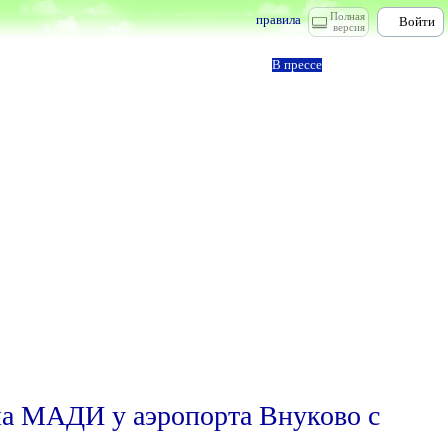
Полная
правила
Войти
версия
В прессе
ла МАДИ у аэропорта Внуково с