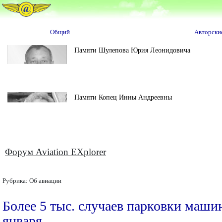
Общий
Авторски
Памяти Шулепова Юрия Леонидовича
Памяти Копец Инны Андреевны
Форум Aviation EXplorer
Рубрика:
Об авиации
Более 5 тыс. случаев парковки маш
января