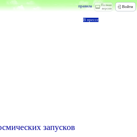
Полная
правила
Войти
версия
В прессе
осмических запусков