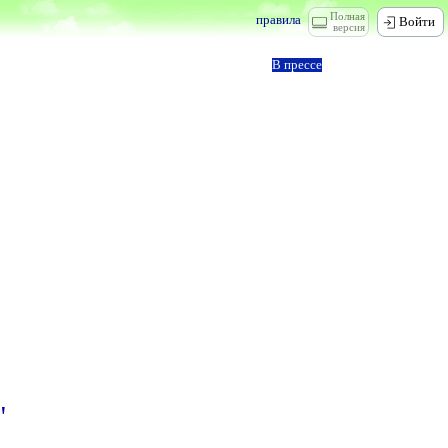
Полная
правила
Войти
версия
В прессе
"