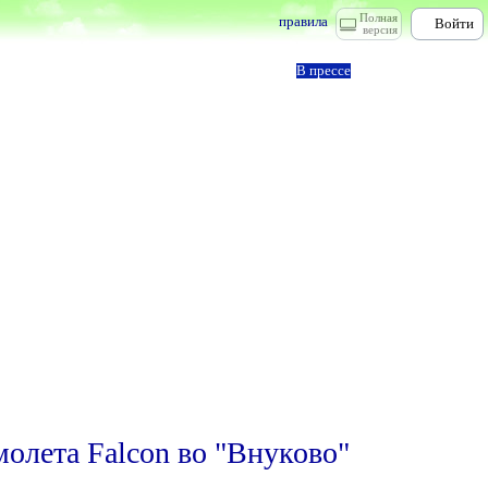
Полная
правила
Войти
версия
В прессе
молета Falcon во "Внуково"