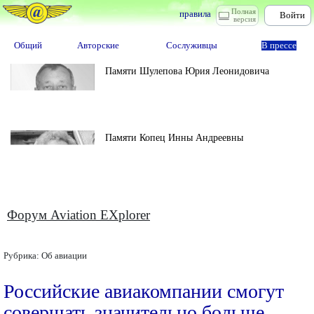
Полная
правила
Войти
версия
Общий
Авторские
Сослуживцы
В прессе
Памяти Шулепова Юрия Леонидовича
Памяти Копец Инны Андреевны
Форум Aviation EXplorer
Рубрика:
Об авиации
Российские авиакомпании смогут
совершать значительно больше